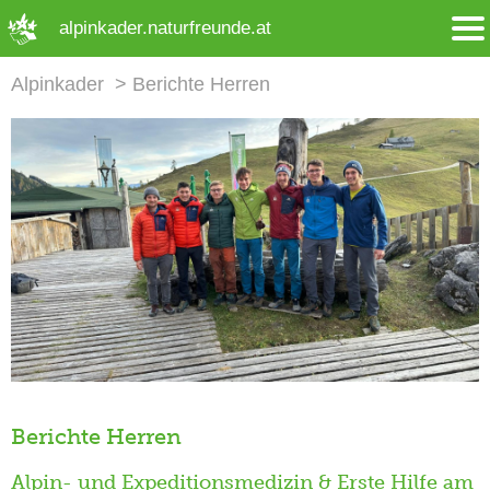
➜ Hauptregion der Seite anspringen
alpinkader.naturfreunde.at
Alpinkader
Berichte Herren
Berichte Herren
Alpin- und Expeditionsmedizin & Erste Hilfe am